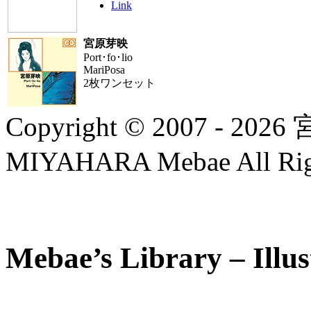
Link
宮原芽映
Port･fo･lio
MariPosa
2枚ワンセット
Copyright © 2007 - 20
MIYAHARA Mebae All Righ
Mebae’s Library – Illus