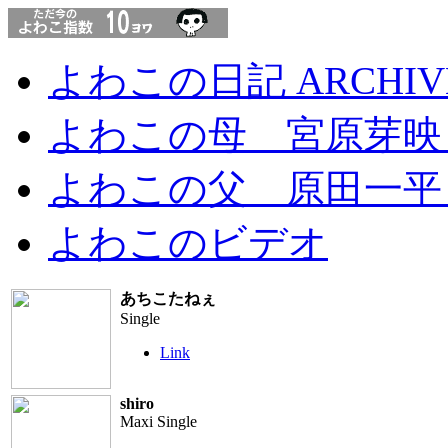
よわこの日記 ARCHIV
よわこの母 宮原芽映 I
よわこの父 原田一平 
よわこのビデオ
あちこたねぇ
Single
Link
shiro
Maxi Single