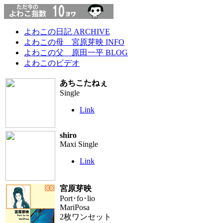
よわこの日記 ARCHIVE
よわこの母 宮原芽映 INFO
よわこの父 原田一平 BLOG
よわこのビデオ
あちこたねぇ
Single
Link
shiro
Maxi Single
Link
宮原芽映
Port･fo･lio
MariPosa
2枚ワンセット