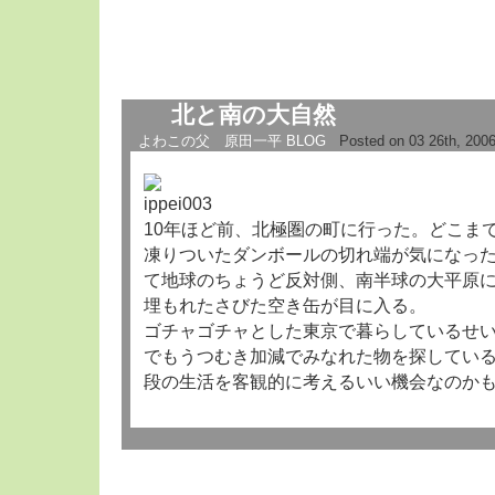
北と南の大自然
よわこの父 原田一平 BLOG
Posted on 03 26th, 200
10年ほど前、北極圏の町に行った。どこま
凍りついたダンボールの切れ端が気になっ
て地球のちょうど反対側、南半球の大平原
埋もれたさびた空き缶が目に入る。
ゴチャゴチャとした東京で暮らしているせ
でもうつむき加減でみなれた物を探してい
段の生活を客観的に考えるいい機会なのか